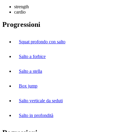
strength
cardio
Progressioni
Squat profondo con salto
Salto a forbice
Salto a stella
Box jump
Salto verticale da seduti
Salto in profondità