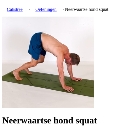
Calistree
›
Oefeningen
› Neerwaartse hond squat
Neerwaartse hond squat