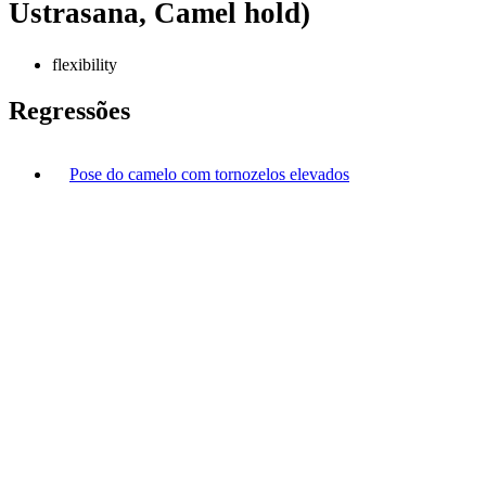
Ustrasana, Camel hold)
flexibility
Regressões
Pose do camelo com tornozelos elevados