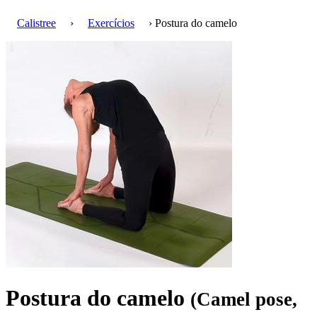
Calistree
›
Exercícios
› Postura do camelo
Postura do camelo
(Camel pose,