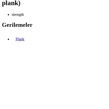
plank)
strength
Gerilemeler
Plank