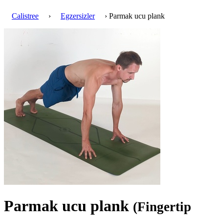
Calistree
›
Egzersizler
› Parmak ucu plank
Parmak ucu plank
(Fingertip