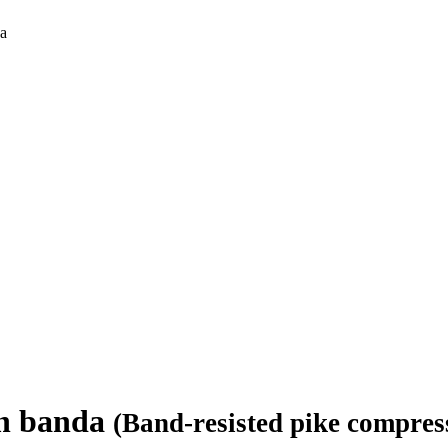
da
on banda
(Band-resisted pike compres