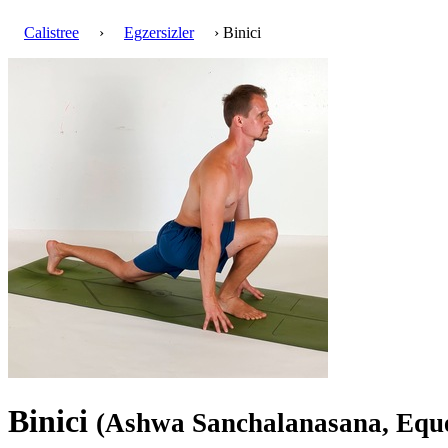
Calistree
›
Egzersizler
› Binici
Binici
(Ashwa Sanchalanasana, Eque