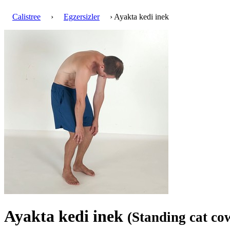
Calistree
›
Egzersizler
› Ayakta kedi inek
Ayakta kedi inek
(Standing cat co