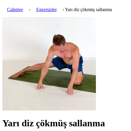
Calistree
›
Egzersizler
› Yarı diz çökmüş sallanma
Yarı diz çökmüş sallanma