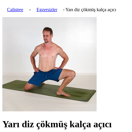
Calistree
›
Egzersizler
› Yarı diz çökmüş kalça açıcı
Yarı diz çökmüş kalça açıcı