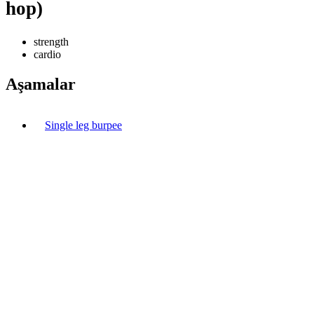
hop)
strength
cardio
Aşamalar
Single leg burpee