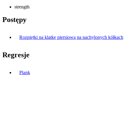
strength
Postępy
Rozpiętki na klatkę piersiową na nachylonych kółkach
Regresje
Plank