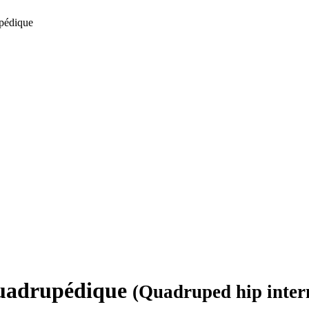
upédique
 quadrupédique
(Quadruped hip intern