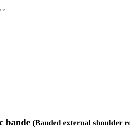
nde
ec bande
(Banded external shoulder r