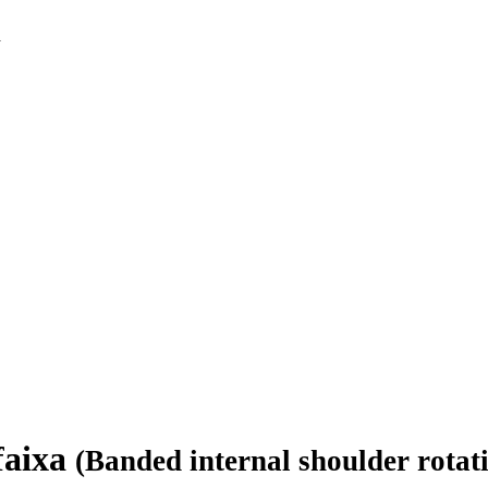
a
faixa
(Banded internal shoulder rotat