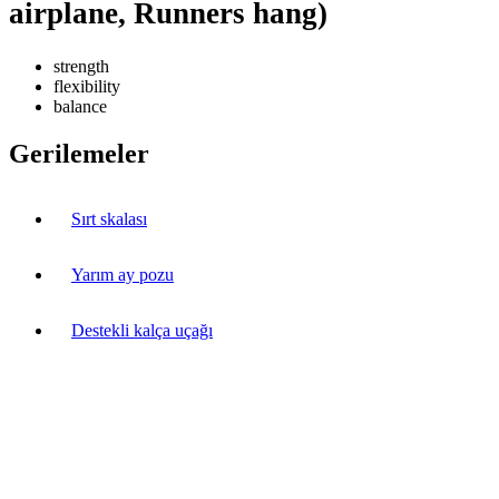
airplane, Runners hang)
strength
flexibility
balance
Gerilemeler
Sırt skalası
Yarım ay pozu
Destekli kalça uçağı