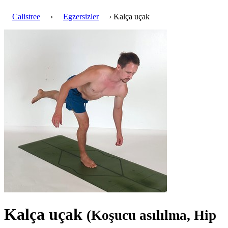
Calistree
›
Egzersizler
› Kalça uçak
Kalça uçak
(Koşucu asılılma, Hip