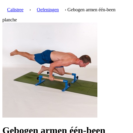
Calistree
›
Oefeningen
› Gebogen armen één-been
planche
Gebogen armen één-been