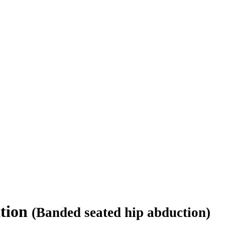
ktion
(Banded seated hip abduction)