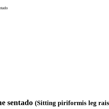
ntado
me sentado
(Sitting piriformis leg rai