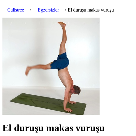
Calistree
›
Egzersizler
› El duruşu makas vuruşu
El duruşu makas vuruşu