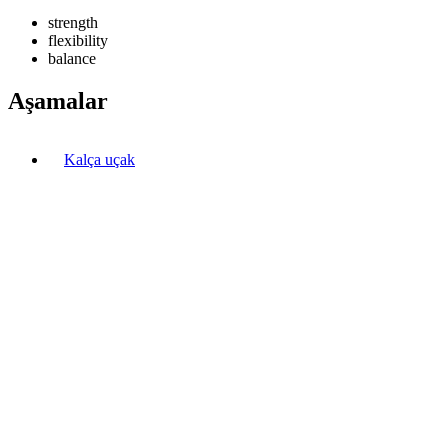
strength
flexibility
balance
Aşamalar
Kalça uçak