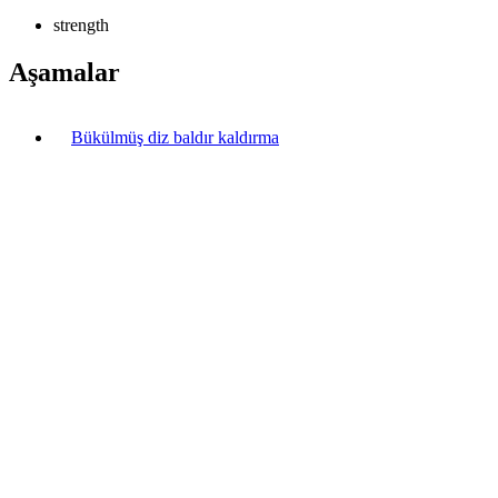
strength
Aşamalar
Bükülmüş diz baldır kaldırma