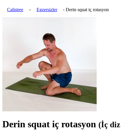
Calistree
›
Egzersizler
› Derin squat iç rotasyon
Derin squat iç rotasyon
(İç diz