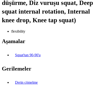
düşürme, Diz vuruşu squat, Deep
squat internal rotation, Internal
knee drop, Knee tap squat)
flexibility
Aşamalar
Squat'tan 90-90'a
Gerilemeler
Derin çömelme