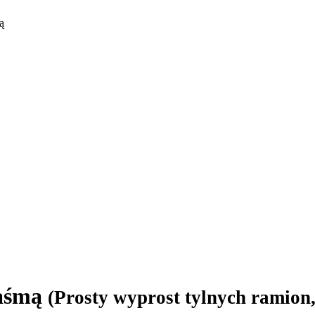
ą
taśmą
(Prosty wyprost tylnych ramion,