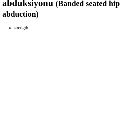
abduksiyonu
(Banded seated hip
abduction)
strength