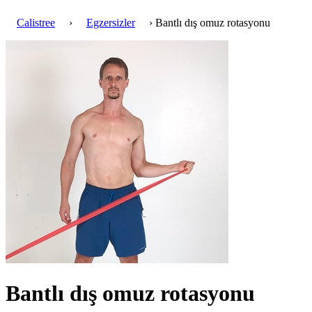
Calistree
›
Egzersizler
› Bantlı dış omuz rotasyonu
Bantlı dış omuz rotasyonu