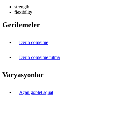
strength
flexibility
Gerilemeler
Derin çömelme
Derin çömelme tutma
Varyasyonlar
Açan goblet squat