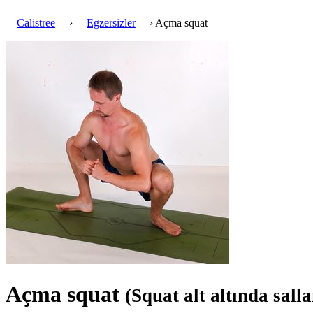
Calistree
›
Egzersizler
› Açma squat
Açma squat
(Squat alt altında sal