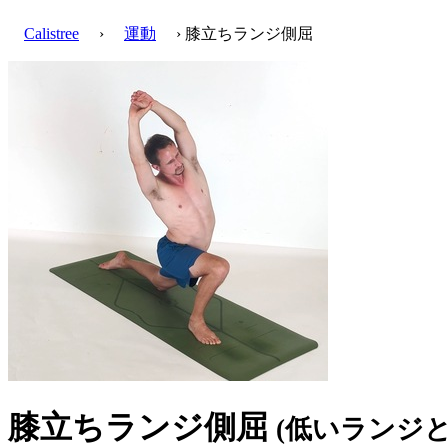
Calistree
›
運動
› 膝立ちランジ側屈
膝立ちランジ側屈
(低いランジと側屈, K