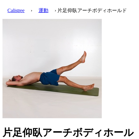
Calistree
›
運動
› 片足仰臥アーチボディホールド
片足仰臥アーチボディホール