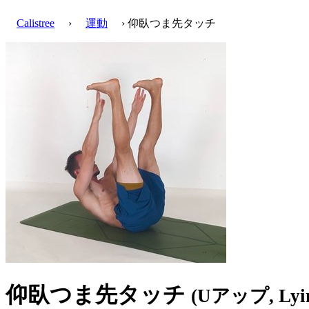
Calistree
›
運動
› 仰臥つま先タッチ
仰臥つま先タッチ
(Uアップ, Lying