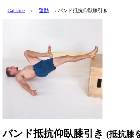
Calistree
›
運動
› バンド抵抗仰臥膝引き
バンド抵抗仰臥膝引き
(抵抗膝を胸へ