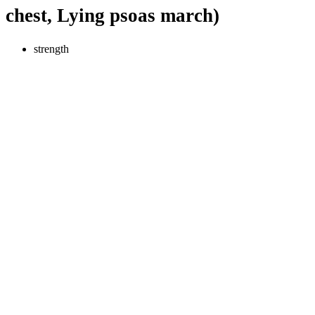
chest, Lying psoas march)
strength