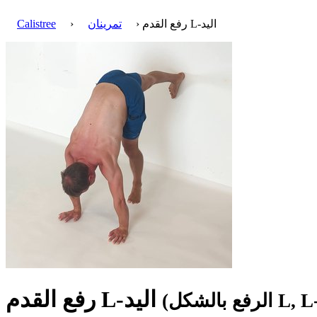
› رفع القدم L-اليد
تمرينان
›
Calistree
رفع القدم L-اليد
L, L-h)