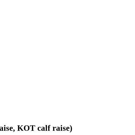
(رفع العجل KOT calf raise