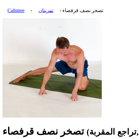
› تصخر نصف قرفصاء
تمرينان
›
Calistree
تصخر نصف قرفصاء