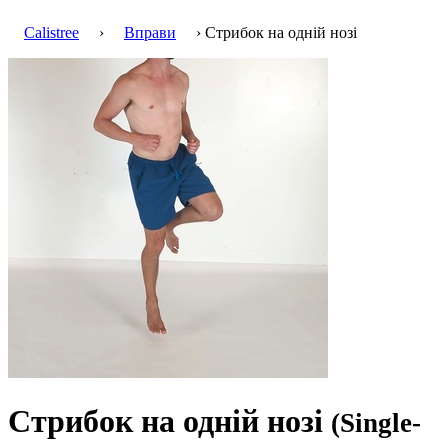
Calistree
›
Вправи
› Стрибок на одній нозі
Стрибок на одній нозі
(Single-