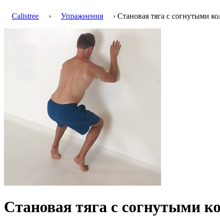
Calistree
›
Упражнения
› Становая тяга с согнутыми к
Становая тяга с согнутыми к