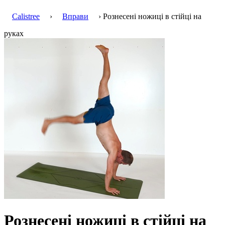
Calistree
›
Вправи
› Рознесені ножиці в стійці на
руках
Рознесені ножиці в стійці на