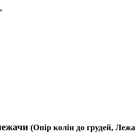
чи
 лежачи
(Опір колін до грудей, Леж