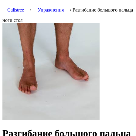
Calistree
›
Упражнения
› Разгибание большого пальца
ноги стоя
Разгибание большого пальца