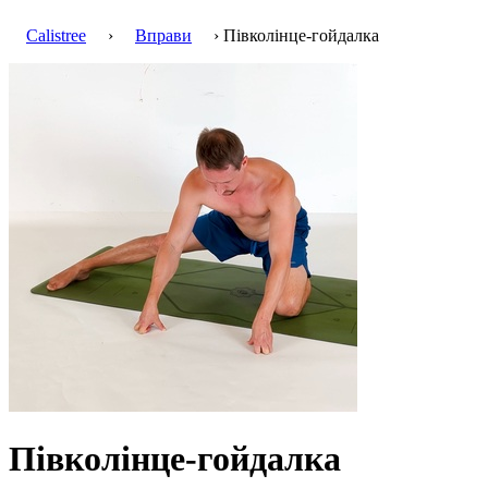
Calistree
›
Вправи
› Півколінце-гойдалка
Півколінце-гойдалка