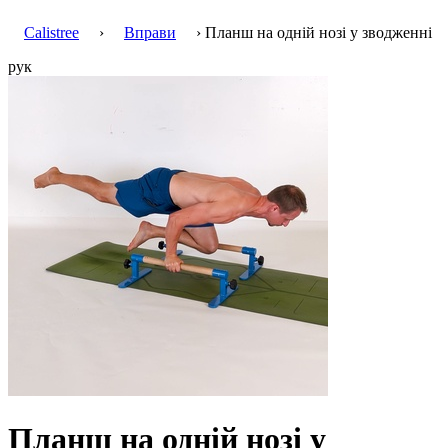
Calistree
›
Вправи
› Планш на одній нозі у зводженні
рук
Планш на одній нозі у