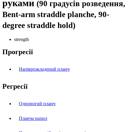
руками
(90 градусів розведення,
Bent-arm straddle planche, 90-
degree straddle hold)
strength
Прогресії
Напіврозкладений планч
Регресії
Одноногий планч
Планча нахил