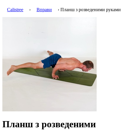
Calistree
›
Вправи
› Планш з розведеними руками
Планш з розведеними