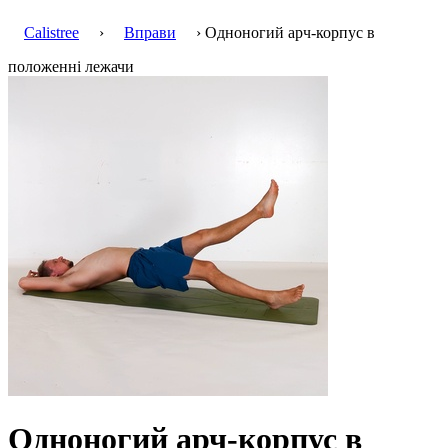
Calistree
›
Вправи
› Одноногий арч-корпус в
положенні лежачи
Одноногий арч-корпус в