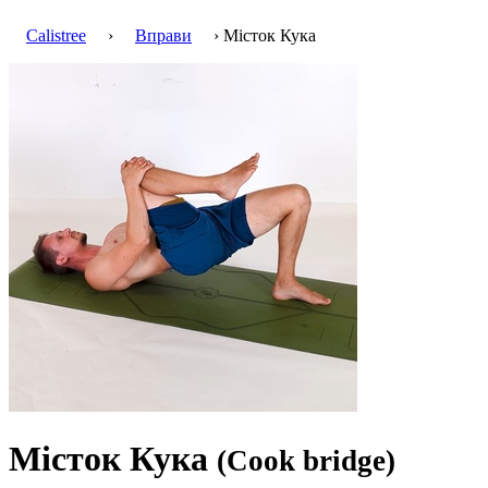
Calistree
›
Вправи
› Місток Кука
Місток Кука
(Cook bridge)