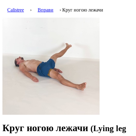
Calistree
›
Вправи
› Круг ногою лежачи
Круг ногою лежачи
(Lying leg