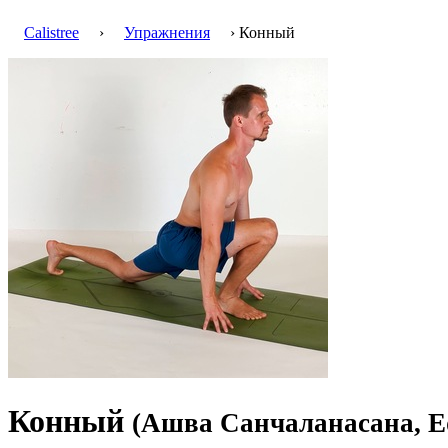
Calistree
›
Упражнения
› Конный
Конный
(Ашва Санчаланасана, Eq