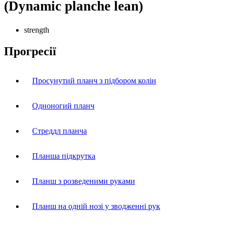
(Dynamic planche lean)
strength
Прогресії
Просунутий планч з підбором колін
Одноногий планч
Стреддл планча
Планша підкрутка
Планш з розведеними руками
Планш на одній нозі у зводженні рук