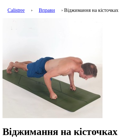
Calistree
›
Вправи
› Віджимання на кісточках
Віджимання на кісточках