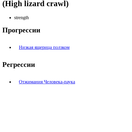
(High lizard crawl)
strength
Прогрессии
Низкая ящерица ползком
Регрессии
Отжимания Человека-паука