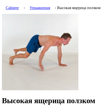
Calistree
›
Упражнения
› Высокая ящерица ползком
Высокая ящерица ползком