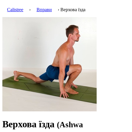
Calistree
›
Вправи
› Верхова їзда
Верхова їзда
(Ashwa