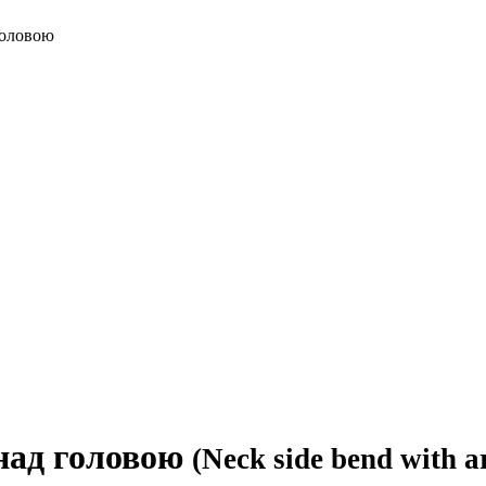
головою
 над головою
(Neck side bend with 